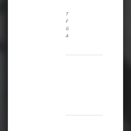
T
F
G
A