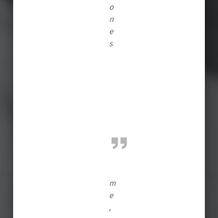
o
n
e
s
m
e
,