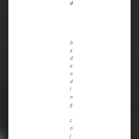
d
b
a
d
e
n
d
i
n
g
c
o
j