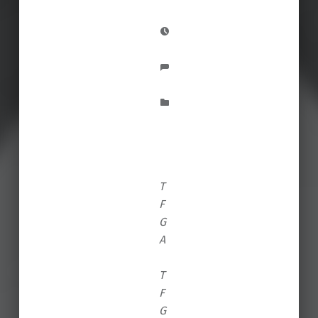
T
F
G
A
T
F
G