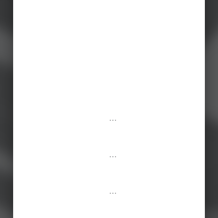
…
…
…