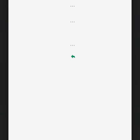
…
…
…