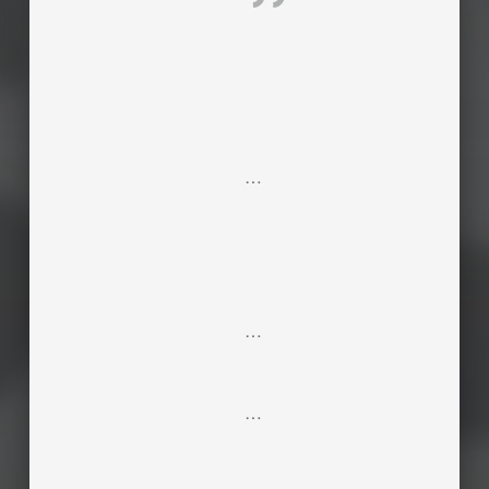
…
…
…