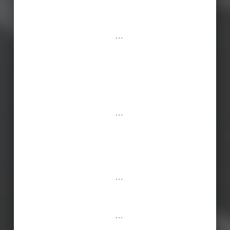
…
…
…
…