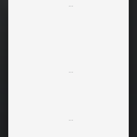
…
…
…