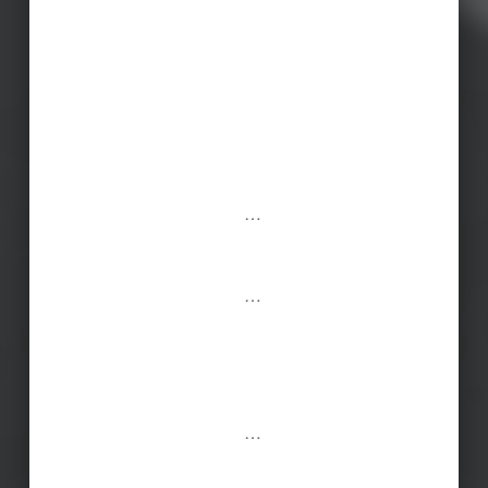
…
…
…