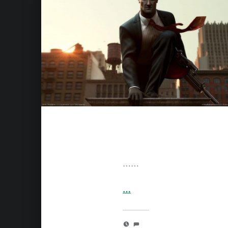
Certes c’est un jeu qui n’est plus tout jeune, mais je l’ai fini donc il rentre dans la catégorie… Je…
…