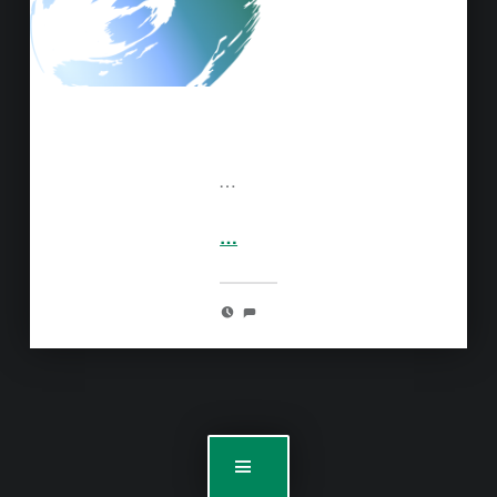
Final Fantasy VII. Jeux mythique s’il en est, je ne l’ai fini il n’y a pourtant que un an. Et…
…